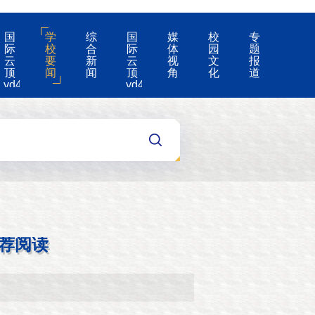
国
学
综
国
媒
校
专
际
校
合
际
体
园
题
云
要
新
云
视
文
报
顶
闻
闻
顶
角
化
道
yd4008-
yd4008
云
的
顶
公
国
告
际
集
团
游
戏
app
荐阅读