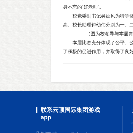
身不忘的“好老师”。
校党委副书记吴延风为特等奖
高、校长助理钟幼伟分别为一、
（图为校领导与本届
本届比赛充分体现了公平、公
了积极的促进作用，并取得了良
联系云顶国际集团游戏
app