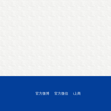
官方微博
官方微信
i上商