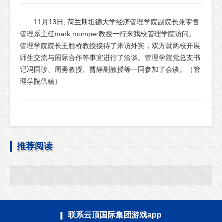
11月13日, 荷兰斯坦德大学经济管理学院副院长兼零售
管理系主任mark momper教授一行来我校管理学院访问。
管理学院院长王胜桥教授接待了来访外宾，双方就两校开展
师生交流与国际合作等事宜进行了洽谈。管理学院党总支书
记冯国珍、周勇教授、曹静副教授等一同参加了会谈。（管
理学院供稿）
推荐阅读
联系云顶国际集团游戏app