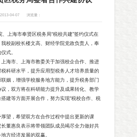
013-04-07
浏览量：
、上海市奉贤区税务局“税校共建”签约仪式在
。我校副校长楼文高、财经学院党政负责人，奉
签约仪式。
上海市、上海市教委关于加强校企合作、推进
财税科研水平，提升应用型税务人才培养质量的
源联姻，增强学校服务地方能力，提升税务部门
协议，双方将在科研能力提升及成果转化、教学
搭建等方面开展合作，努力实现“税校合作、税
厚望，希望双方在合作过程中提出更新的课
院长董惠良表示将带领团队成员竭尽全力做好共
务地方经济发展的双赢。