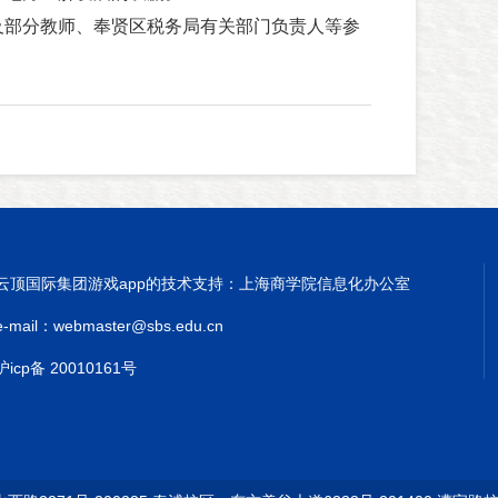
部分教师、奉贤区税务局有关部门负责人等参
）
云顶国际集团游戏app的技术支持：上海商学院信息化办公室
e-mail：
webmaster@sbs.edu.cn
沪icp备 20010161号