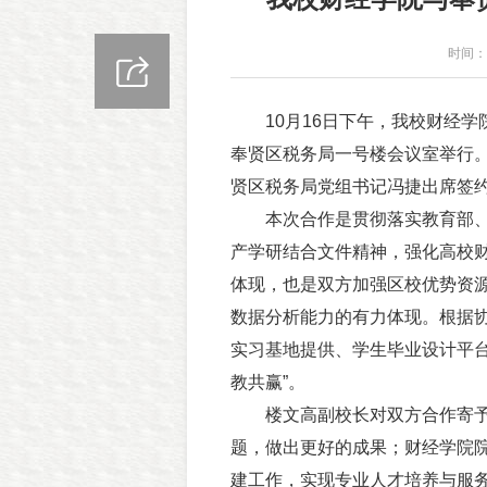
时间：2
10月16日下午，我校财经学院
奉贤区税务局一号楼会议室举行
贤区税务局党组书记冯捷出席
本次合作是贯彻落实教育部、
产学研结合文件精神，强化高校
体现，也是双方加强区校优势资
数据分析能力的有力体现。根据
实习基地提供、学生毕业设计平台
教共赢”。
楼文高副校长对双方合作寄予
题，做出更好的成果；财经学院
建工作，实现专业人才培养与服