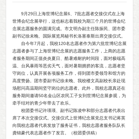
9月29日上海世博纪念展6、7批志愿者交接仪式在上海
世博会纪念展举行，这也标志着我校为期三个月的世博会纪
念展志愿服务的圆满完成。市文明办副主任陈振民、团市委
副书记徐未晚、国际展览局秘书长洛塞泰斯出席交接仪式。
自今年7月起，我校120名志愿者作为第六批世博纪念展
志愿者参与了上海世博纪念展的志愿服务工作，上商的志愿
者服务期间正值炎炎夏日、酷暑难耐的时间段，面对极端高
温、台风暴雨等恶劣天气，面对暑期拥挤的客流，志愿者坚
守岗位，认真开展各项服务工作，得到团市委领导和馆方的
高度赞扬。团市委副书记徐未晚、我校楼文高副校长亲赴现
场慰问高温期间坚守岗位的志愿者。此外，我校志愿真还在
服务期间邀请50名金山区农民工子女到世博纪念展参观，为
牵手结对的青少年带去了欢乐。
校团委书记许瑛瑛、副书记陈凌申和部分志愿者代表出
席了本次交接仪式。交接仪式上世博纪念展党总支书记蒋英
向我校志愿者代表发放了服务证书，我校志愿者服务队队长
龚锦豪代表志愿者作了发言。（校团委供稿）