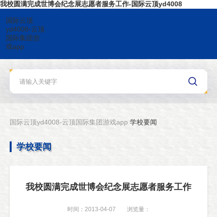
我校圆满完成世博会纪念展志愿者服务工作-国际云顶yd4008
国际云顶
yd4008-云顶
国际集团游
戏app
国际云顶yd4008-云顶国际集团游戏app
学校要闻
学校要闻
我校圆满完成世博会纪念展志愿者服务工作
时间：2013-04-07
浏览量：