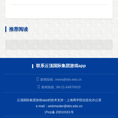
推荐阅读
联系云顶国际集团游戏app
新闻投稿 :
news@sbs.edu.cn
新闻热线 : 86-21-64870020
云顶国际集团游戏app的技术支持：上海商学院信息化办公室
e-mail：
webmaster@sbs.edu.cn
沪icp备 20010161号