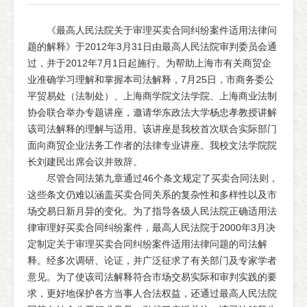
《最高人民法院关于审理买卖合同纠纷案件适用法律问
题的解释》于2012年3月31日由最高人民法院审判委员会通
过，并于2012年7月1日起施行。为帮助上海市有关商贸企
业准确学习理解和掌握本司法解释，7月25日，市商务委公
平贸易处（法制处）、上海商学院文法学院、上海商业法制
协会联合举办专题讲座，邀请华东政法大学杨忠孝教授讲解
该司法解释的理解与适用。该讲座是我校首次联合实际部门
面向商贸企业法务工作者的法律专业讲座。我校文法学院院
长刘建民出席会议并致辞。
尽管合同法第九章通过46个条文规定了买卖合同法则，
这些条文仍难以涵盖买卖合同关系的复杂性和多样性以及市
场交易日新月异的变化。为了指导各级人民法院正确适用法
律审理好买卖合同纠纷案件，最高人民法院于2000年3月决
定制定关于审理买卖合同纠纷案件适用法律问题的司法解
释。经多次调研、论证，并广泛征求了有关部门及专家学者
意见。为了使该司法解释符合市场交易实际和审判实践的要
求，更好地保护各方当事人合法权益，还通过最高人民法院