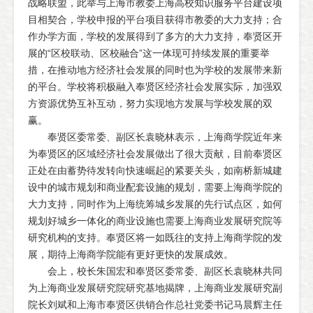
战略联盟，此举与上海市教委上海高校知识服务平台建设项
目相契合，学校申报的平台项目获得市教委的大力支持；合
作办学方面，学校的发展得到了多方的大力支持，奉贤区开
展的“区校联动、区校融合”这一体现可持续发展的重要举
措，在推动地方经济社会发展的同时也为学校的发展带来新
的平台。学校将积极融入奉贤区经济社会发展实际，加强双
方资源优势互补互动，努力实现地方发展与学校发展的双
赢。
奉贤区委常委、副区长袁晓林表示，上海商学院近年来
为奉贤区的区域经济社会发展做出了很大贡献，目前奉贤区
正处在由蓄势待发转向快速崛起的紧要关头，如南桥新城建
设中的城市规划和商业配套设施的规划，需要上海商学院的
大力支持，同时作为上海统筹城乡发展的先行试点区，如何
规划好城乡一体化的商业设施也需要上海商业发展研究院等
研究机构的支持。奉贤区将一如既往的支持上海商学院的发
展，期待上海商学院能有更好更快的发展成效。
会上，校长朱国宏和奉贤区委常委、副区长袁晓林共同
为上海商业发展研究院研究基地揭牌，上海商业发展研究副
院长刘斌和上海市奉贤区供销合作总社党委书记马晨辉主任