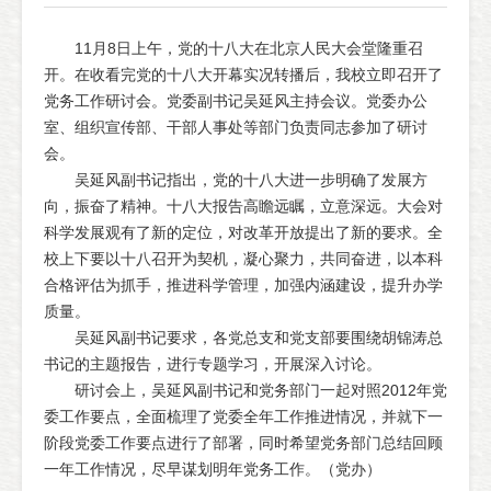
11月8日上午，党的十八大在北京人民大会堂隆重召
开。在收看完党的十八大开幕实况转播后，我校立即召开了
党务工作研讨会。党委副书记吴延风主持会议。党委办公
室、组织宣传部、干部人事处等部门负责同志参加了研讨
会。
吴延风副书记指出，党的十八大进一步明确了发展方
向，振奋了精神。十八大报告高瞻远瞩，立意深远。大会对
科学发展观有了新的定位，对改革开放提出了新的要求。全
校上下要以十八召开为契机，凝心聚力，共同奋进，以本科
合格评估为抓手，推进科学管理，加强内涵建设，提升办学
质量。
吴延风副书记要求，各党总支和党支部要围绕胡锦涛总
书记的主题报告，进行专题学习，开展深入讨论。
研讨会上，吴延风副书记和党务部门一起对照2012年党
委工作要点，全面梳理了党委全年工作推进情况，并就下一
阶段党委工作要点进行了部署，同时希望党务部门总结回顾
一年工作情况，尽早谋划明年党务工作。（党办）