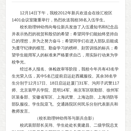
12月14日下午，我校2012年新兵欢送会在徐汇校区
1401会议室隆重举行，热烈欢送我校38名入伍学生。
校长助理钟幼伟向每位新兵发放了入伍通知书和纪念品
并表示热烈的祝贺和殷切的希望：希望同学们能始终坚持自
己的理想，并为之努力奋斗；希望同学们在进入部队后能成
为遵守纪律的模范、勤奋学习的榜样、刻苦训练的标兵；希
望学生能用军人的标准来严格要求自己，用实际行动来为学
校争光。
经过本人报名、体检政审等阶段，我校今年共有43名学
生光荣入伍，其中5名已提前启运赴西藏服役。其余38名学
生分别于12月17日、18日启运赴厦门31军、沟邦子武警117
师、北京装甲兵学院、昆明14军、南京军区联勤部、徐州军
区装备部、安徽省军区、上海武警、上海边防、上海消防等
部队服役。学生阮亚飞、交通路院区何民乐分别代表新兵和
教师发言。
（校长助理钟幼伟等与新兵合影）
校武装部部长吴玮、学生处处长黄建昌、二级学院总支