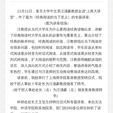
12月11日，复旦大学中文系汪涌豪教授走进“上商大讲
堂”，作了题为《经典阅读的当下意义》的专题讲座。
（图为讲座现场）
汪教授从当代大学生为什么要阅读经典读物出发，讲解
了经典阅读对大学生成长的必要性与重要意义。重点介绍了
经典的根本特征、经典阅读的价值，汪教授指出当下阅读存
在很多问题，包括时尚阅读、励志阅读等，学生应该从单向
式阅读逐步转变为对话式阅读、从接受式阅读逐步转变为批
判式样阅读，扩大阅读的视野与范围。汪教授用幽默诙谐的
语言、深入浅出的方式介绍了相关内容，整场讲座的气氛非
常热烈，学生通过与汪老师的互动推动整场讲座达到高潮。
讲座前，我校举行了上海商学院客座教授受聘仪式，我
校干部人事处卜军处长为汪涌豪教授颁发了聘书。
（校干部人事处处长（右）为汪涌豪（左）颁发客座教授聘
书）
科研处处长王玉玺主持聘任仪式和专题讲座。来自文法
学院、外语学院和其他院系、部门的260多位师生聆听了讲