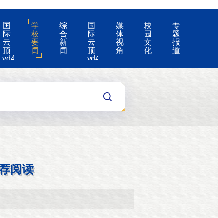
国
学
综
国
媒
校
专
际
校
合
际
体
园
题
云
要
新
云
视
文
报
顶
闻
闻
顶
角
化
道
yd4008-
yd4008
云
的
顶
公
国
告
际
集
团
游
戏
app
荐阅读