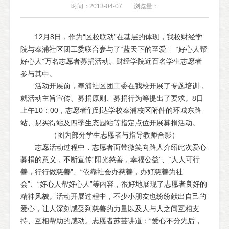
时间：2013-04-07
浏览量：
12月8日，作为“区校联动”在基层的体现，我校财经学
院与奉浦社区团工委联合参与了“蓝天下的至爱”—“好心人帮
好心人”万名志愿者募捐活动。财经学院近百名学生志愿者
参与其中。
活动开展前，奉浦社区团工委在我校开展了专题培训，
就活动主旨宣传、募捐原则、募捐行为等提出了要求。8日
上午10：00，志愿者们到达学校奉浦校区附件的环城东路
站、易买得站及四季生态园站等指定点位开展募捐活动。
（图为部分学生志愿者与指导教师合影）
志愿活动过程中，志愿者面带微笑向路人介绍此次爱心
募捐的意义，不断宣传“阳光慈善，幸福公益”、“人人可行
善，行行做慈善”、“依靠社会办慈善，办好慈善为社
会”、“好心人帮好心人”等内容，很好地展现了志愿者良好的
精神风貌。活动开展过程中，不少小朋友也纷纷献出自己的
爱心，让人深刻感受到慈善的力量以及人与人之间互相支
持、互相帮助的感动。志愿者苏芸讲道：“爱心不分先后，