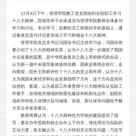
12月4日下午，管理学院教工党支部组织全院职工学习
十八大精神，院领导班子全体成员与管理学院教师全体参与
学习和讨论。本次学习，在教职员工前期自学的基础上，通
过集体交流与讨论更加深入学习和领会十八大精神。
管理学院党总支书记冯国珍书记主持学习会，冯国珍简
要介绍了十八大的精神实质，认为十八大进一步描绘了我国
今后发展的蓝图，是中华民族复兴之路上里程碑式的会议，
认为新一届中央领导集体值得信赖，国家必将阔步前行，走
向辉煌；院长王胜桥评价了十八大的意义和作用，认为十八
大为我国未来经济和社会发展指明了方向，这个方向是崇尚
自然的、客观，认为基层工作者贯彻十八大精神应从实际工
作着手，加强相关领域的制度化建设和机制化运作；副院长
池莉华对收入倍增计划与城保、农保、新社保等问题给予极
大关注并发表看法。
教师周勇认为，十八大精神也为学校的建设提供了指
导，要在办学思路和校企合作上下功夫，强化理论与实际的
互动力度；朱文敏认为，十八大特别关注民生问题，习近平