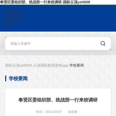
奉贤区委组织部、统战部一行来校调研-国际云顶yd4008
国际云顶
yd4008-云顶
国际集团游
戏app
国际云顶yd4008-云顶国际集团游戏app
学校要闻
学校要闻
奉贤区委组织部、统战部一行来校调研
时间：2013-04-07
浏览量：