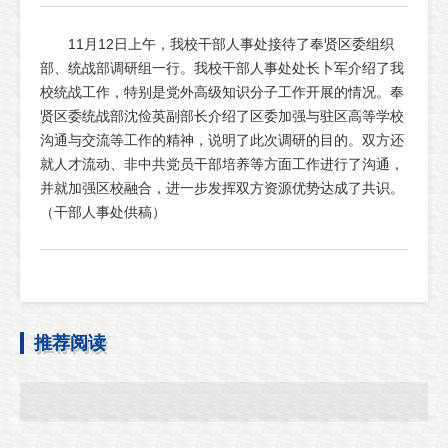
11月12日上午，我校干部人事处接待了奉贤区委组织
部、统战部调研组一行。我校干部人事处处长卜军介绍了我
校统战工作，特别是党外高级知识分子工作开展的情况。奉
贤区委统战部沈俭英副部长介绍了区委加强与驻区高等学校
沟通与交流等工作的精神，说明了此次调研的目的。双方还
就人才流动、非中共党员干部培养等方面工作进行了沟通，
并就加强区校融合，进一步发挥双方资源优势达成了共识。
（干部人事处供稿）
推荐阅读