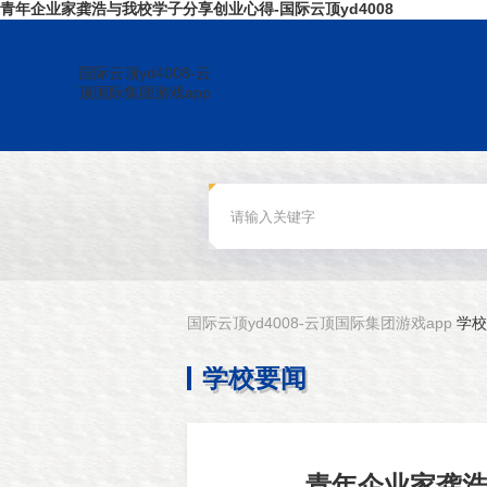
青年企业家龚浩与我校学子分享创业心得-国际云顶yd4008
国际云顶yd4008-云
顶国际集团游戏app
国际云顶yd4008-云顶国际集团游戏app
学校
学校要闻
青年企业家龚