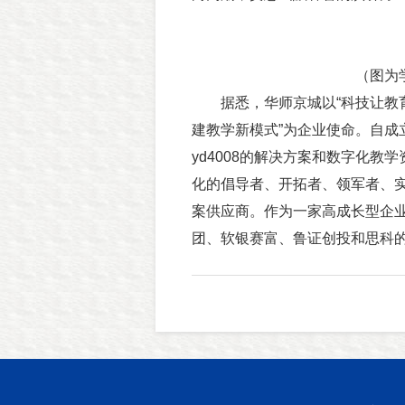
（图为
据悉，华师京城以“科技让教育
建教学新模式”为企业使命。自成
yd4008的解决方案和数字化
化的倡导者、开拓者、领军者、实
案供应商。作为一家高成长型企
团、软银赛富、鲁证创投和思科