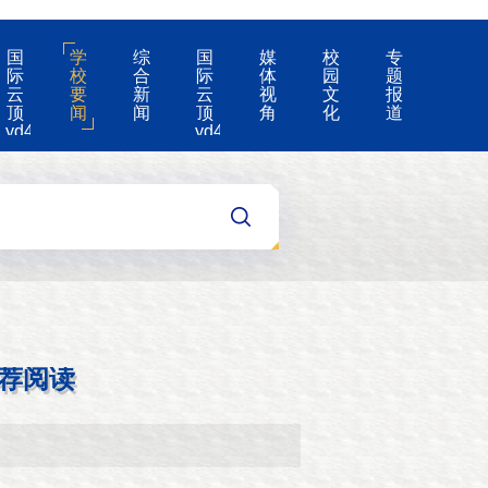
国
学
综
国
媒
校
专
际
校
合
际
体
园
题
云
要
新
云
视
文
报
顶
闻
闻
顶
角
化
道
yd4008-
yd4008
云
的
顶
公
国
告
际
集
团
游
戏
app
荐阅读