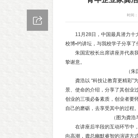
时间：2
11月28日，中国最具潜力十
校博•约讲坛，与我校学子分享了
朱国宏校长出席讲座并代表我
挚谢意。
（朱
龚浩以 “科技让教育更精彩”
景、使命的介绍，分享了其创业
创业的三项必备素质，创业者要
自己的磨砺，去享受其中的过程
（图为龚浩
在讲座后半段的互动环节中，
向高潮，龚总幽默睿智的演讲方