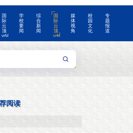
国
学
综
国
媒
校
专
际
校
合
际
体
园
题
云
要
新
云
视
文
报
顶
闻
闻
顶
角
化
道
yd4008-
yd4008
云
的
顶
公
国
告
际
集
团
游
戏
app
荐阅读