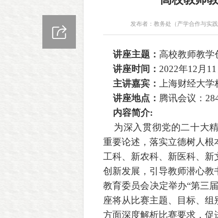
发布者：教务处（产学合作与实践
讲座
主题：
高校教师教学
讲
座
时间：
2022年12月1
主讲嘉宾：
上海财经大学
讲座
地点：
腾讯会议
：
28
内容简介
:
为深入贯彻党的二十大精
重要论述，落实立德树人根
工科、新农科、新医科、新
创新发展，引导教师潜心教
教育委员会决定
举办“第三
座将从比赛主题、目标、组
方面深度解析比赛要求，促