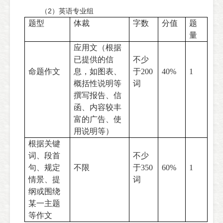
（2）英语专业组
题型
体裁
字数
分值
题
量
应用文（根据
已提供的信
不少
命题作文
息，如图表、
于
200
40%
1
概括性说明等
词
撰写报告、信
函、内容较丰
富的广告、使
用说明等）
根据关键
词、段首
不少
句、规定
不限
于
350
60%
1
情景、提
词
纲或围绕
某一主题
等作文