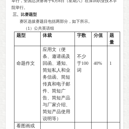
举行，全国总决赛将于6月8日（星期六）在深圳职业技术学
院举行。
三、比赛题型
赛区选拔赛题目包括两部分，如下所示。
（1）公共英语组
题型
体裁
字数
分值
题
量
应用文（便
条、邀请函及
不少
命题作文
回函、通知、
于
100
40%
1
简短私人和业
词
务信函、简短
传真和电子邮
件、简短广
告、简短产品
与厂家介绍、
简短产品使用
说明等）
看图画或