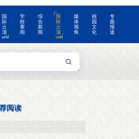
国
学
综
国
媒
校
专
际
校
合
际
体
园
题
云
要
新
云
视
文
报
顶
闻
闻
顶
角
化
道
yd4008-
yd4008
云
的
顶
公
国
告
际
集
团
游
戏
app
荐阅读