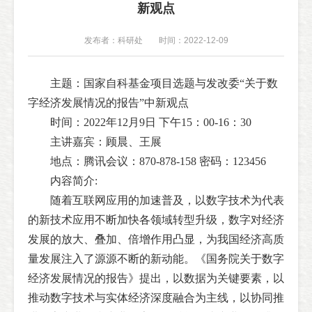
新观点
发布者：科研处
时间：2022-12-09
主题：国家自科基金项目选题与发改委“关于数
字经济发展情况的报告”中新观点
时间：2022年12月9日 下午15：00-16：30
主讲嘉宾：顾晨、王展
地点：腾讯会议：870-878-158 密码：123456
内容简介:
随着互联网应用的加速普及，以数字技术为代表
的新技术应用不断加快各领域转型升级，数字对经济
发展的放大、叠加、倍增作用凸显，为我国经济高质
量发展注入了源源不断的新动能。《国务院关于数字
经济发展情况的报告》提出，以数据为关键要素，以
推动数字技术与实体经济深度融合为主线，以协同推