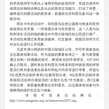
的李侁瑞同学与来自上海商学院的俞笛同学，凭借自身对环
保理念的独特诠释以及出众的英语交流能力，打动了评委，
最终成为招募活动的获胜者，获邀前往菲利普岛参与这一体
验活动。
而在今年的活动中，菲利普岛自然公园将与维多利亚州
旅游局合作开展，一同将墨尔本与菲利普岛，这一人类与自
然和谐生活目的地的概念向中国大陆地区的公民进行推广。
本活动也将通过各类旅游媒体、社交媒体、校园活动等方式
向全社会进行公开招募。
凡是年满16周岁的中国大陆地区公民，均可申请参加此
次志愿者招募活动。作为选拔的重要标准之一，参与者需要
通过自制一段视频的形式，阐述各自的环保理念。6月30日
截止日期后，届时来自菲利普岛与维多利亚州旅游局的评审
委员们将对参选者自身条件和短片内容等进行考量，评选出
8位优秀作品制作者和2位最终胜出者。8位优秀作品制作者
将获得活动举办者提供的“企鹅大礼包”作为激励，而2位最
终胜出者，将获邀免费前往菲利普岛，以志愿者身份参与为
期两周的保护生态实习体验。
详情可登录活动网址：
http://www.penguins.org.cn/naturecrew2013.asp。