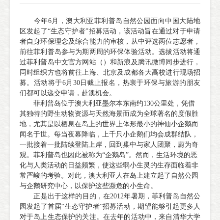
今年6月，澳大利亚菲利普岛自然公园面向中国大陆地
区发起了“生态守护者”招募活动，该活动旨在通过对于申请
者自身环保理念及综合能力的审核，从中评选两位志愿者，
前往菲利普岛参与为期两周的环保体验活动。选拔活动将通
过菲利普岛中文官方网站（）和新浪及腾讯微博同步进行，
同时组织方也将前往上海、北京及成都各大高校进行现场招
募。活动将于6月30日截止报名，热衷于环保与旅游的朋友
们都可以递交申请，赴澳机会。
菲利普岛位于澳大利亚墨尔本东南约130公里处，凭借
其独特的野生动物资源与天然海景而成为全球著名的度假胜
地，尤其是以栖息在岛上的世界上体形最小的神仙小企鹅而
闻名于世。每当夜幕降临，上千只小企鹅们均会成群结队，
一批接着一批陆续登陆上岸，回到巢中与家人团聚，蔚为奇
观。菲利普岛也因此被称为“企鹅岛”。然而，生活环境的恶
化与人类活动的日益频繁，使这些弱小生灵的生存面临着非
常严峻的考验。对此，澳大利亚人在岛上建立起了自然公园
与企鹅研究中心，以保护这些濒危的小生命。
正是出于这样的目的，在2012年暑期，菲利普岛自然公
园发起了首届“生态守护者”招募活动，期望能够引起更多人
对于岛上生态保护的关注。在去年的活动中，来自清华大学