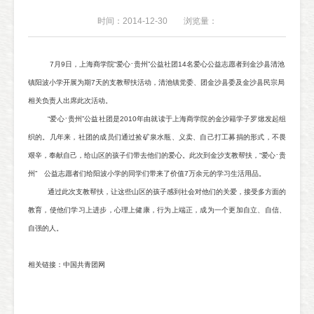
时间：2014-12-30
浏览量：
·
7
月
9
日，上海商学院
“
爱心
贵州
”
公益社团
14
名爱心公益志愿者到金沙县清池
镇阳波小学开展为期
7
天的支教帮扶活动，清池镇党委、团金沙县委及金沙县民宗局
相关负责人出席此次活动。
·
“
爱心
贵州
”
公益社团是
2010
年由就读于上海商学院的金沙籍学子罗焮发起组
织的。几年来，社团的成员们通过捡矿泉水瓶、义卖、自己打工募捐的形式，不畏
·
艰辛，奉献自己，给山区的孩子们带去他们的爱心。此次到金沙支教帮扶，
“
爱心
贵
州
”
公益志愿者们给阳波小学的同学们带来了价值
7
万余元的学习生活用品。
通过此次支教帮扶，让这些山区的孩子感到社会对他们的关爱，接受多方面的
教育，使他们学习上进步，心理上健康，行为上端正，成为一个更加自立、自信、
自强的人。
相关链接：中国共青团网