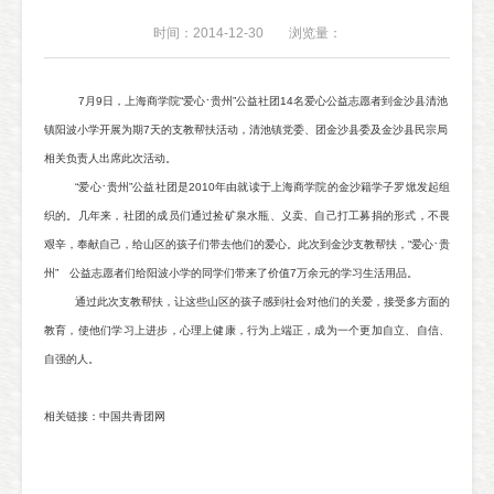
时间：2014-12-30
浏览量：
·
7
月
9
日，上海商学院
“
爱心
贵州
”
公益社团
14
名爱心公益志愿者到金沙县清池
镇阳波小学开展为期
7
天的支教帮扶活动，清池镇党委、团金沙县委及金沙县民宗局
相关负责人出席此次活动。
·
“
爱心
贵州
”
公益社团是
2010
年由就读于上海商学院的金沙籍学子罗焮发起组
织的。几年来，社团的成员们通过捡矿泉水瓶、义卖、自己打工募捐的形式，不畏
·
艰辛，奉献自己，给山区的孩子们带去他们的爱心。此次到金沙支教帮扶，
“
爱心
贵
州
”
公益志愿者们给阳波小学的同学们带来了价值
7
万余元的学习生活用品。
通过此次支教帮扶，让这些山区的孩子感到社会对他们的关爱，接受多方面的
教育，使他们学习上进步，心理上健康，行为上端正，成为一个更加自立、自信、
自强的人。
相关链接：中国共青团网