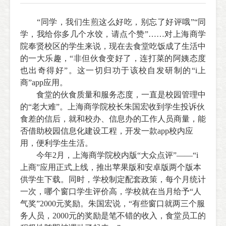
“同学，我们生煎这么好吃，别忘了好评哦”“同
学，我给你多几个水饺，请点个赞”……对上海商学
院奉贤校区的学生来说，现在去食堂吃饭成了生活中
的一大乐趣，“非但伙食变好了，连打菜的阿姨态度
也出奇得好”。这一切归功于该校自发研制的“i上
商”app应用。
食堂的伙食质量和服务态度，一直是校园管理中
的“老大难”。上海商学院校长朱国宏收到学生投诉伙
食差的信后，就和校办、信息办的工作人员商量，能
否借助校园信息化建设工程，开发一款app校内应
用，便利学生生活。
今年2月，上海商学院校内版“大众点评”——“i
上商”应用正式上线，推出苹果版和安卓版两个版本
供学生下载。同时，学校制定配套政策，每个月统计
一次，哪个窗口学生评价高，学校就在当月给予“人
气奖”2000元奖励。朱国宏说，“有些窗口就两三个服
务人员，2000元的奖励是笔不错的收入，食堂员工的