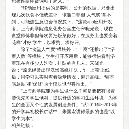
积极性随即被调动了起来。”
“移动应用提供的是实时、公开的数据，只要出
现几次伙食不佳或差评，该窗口非但‘人气奖’拿不
到，可能连生意也会每况愈下。”这款app应用开发
者、上海商学院信息化办公室主任宋晓光说，现在，
食堂师傅非但每次要把饭菜做好，在服务上也要变着
花样‘讨好’学生，以求赞、求好评。
除了“食堂人气度”模块外，“i上商”还推出了“浴
室人数”等模块，学生打开应用后，能够很快看到浴
室现在有多少人洗澡，排队的有几人。宋晓光
说：“原来经常出现洗澡高峰排队，‘i 上商’上线
后，同学可以实时查看澡堂情况，避开高峰。‘寝室
满意度’和‘保修’两个模块也即将推出。”
“上海商学院能为学生做什么？就是要把有限资
源优先向学生倾斜，提供舒适的学习生活环境，为学
生的全面又个性的发展创造条件。”从2011年~2013年
的开学典礼校长讲话中，朱国宏讲得最多的也是“以
学生为本”。
相关链接：