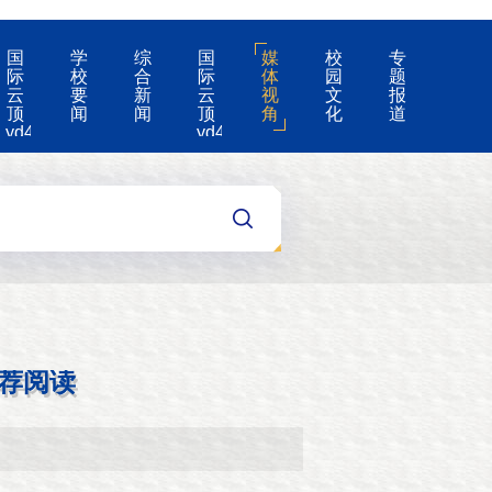
国
学
综
国
媒
校
专
际
校
合
际
体
园
题
云
要
新
云
视
文
报
顶
闻
闻
顶
角
化
道
yd4008-
yd4008
云
的
顶
公
国
告
际
集
团
游
戏
app
荐阅读