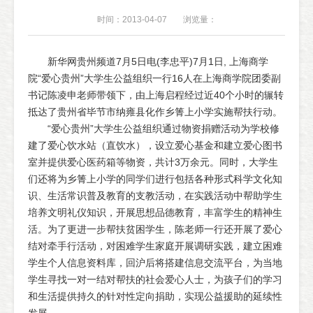
时间：2013-04-07
浏览量：
新华网贵州频道7月5日电(李忠平)7月1日, 上海商学
院“爱心贵州”大学生公益组织一行16人在上海商学院团委副
书记陈凌申老师带领下，由上海启程经过近40个小时的辗转
抵达了贵州省毕节市纳雍县化作乡箐上小学实施帮扶行动。
“爱心贵州”大学生公益组织通过物资捐赠活动为学校修
建了爱心饮水站（直饮水），设立爱心基金和建立爱心图书
室并提供爱心医药箱等物资，共计3万余元。同时，大学生
们还将为乡箐上小学的同学们进行包括各种形式科学文化知
识、生活常识普及教育的支教活动，在实践活动中帮助学生
培养文明礼仪知识，开展思想品德教育，丰富学生的精神生
活。为了更进一步帮扶贫困学生，陈老师一行还开展了爱心
结对牵手行活动，对困难学生家庭开展调研实践，建立困难
学生个人信息资料库，回沪后将搭建信息交流平台，为当地
学生寻找一对一结对帮扶的社会爱心人士，为孩子们的学习
和生活提供持久的针对性定向捐助，实现公益援助的延续性