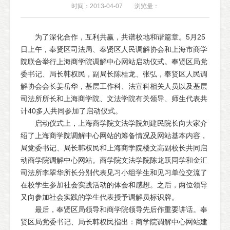
时间：2013-04-07
浏览量：
为了深化合作，互利共赢，共谱校地和谐篇章。5月25
日上午，奉贤区司法局、奉贤区人民调解协会和上海市商学
院联合举行上海商学院调解中心网站启动仪式。奉贤区局党
委书记、局长韩权民，副局长陈桂龙、张弘，奉贤区人民调
解协会会长姜岳华，基层工作科、法宣科相关人员以及基层
司法所所长和上海商学院、文法学院有关领导、师生代表共
计40多人共同参加了启动仪式。
启动仪式上，上海商学院文法学院刘建民院长向大家介
绍了上海商学院调解中心网站的筹备情况及网站基本内容，
局党委书记、局长韩权民和上海商学院楼文高副校长共同启
动商学院调解中心网站。商学院文法学院陈龙跃同学和金汇
司法所李翠华所长分别代表见习小组学生和见习单位交流了
在校学生参加社会实践活动的体会和感想。之后，两位领导
又向参加社会实践的学生代表授予调解员标识牌。
最后，奉贤区局领导和商学院领导先后作重要讲话。奉
贤区局党委书记、局长韩权民指出：商学院调解中心网站建